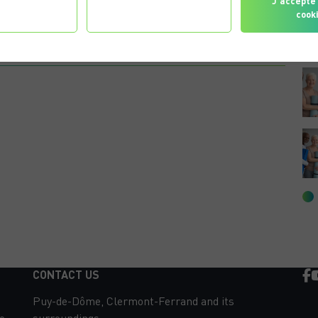
gurer les
Je refuse tous les
J'accepte 
érences
cookies
cook
ANTOINE B.
CONTACT US
Puy-de-Dôme, Clermont-Ferrand and its
e
surroundings