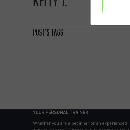
KELLY J.
Confi
préf
SOPHIE B.
POST'S TAGS
YOUR PERSONAL TRAINER
Whether you are a beginner or an experienced
runner, Choose 2 Change will support and advis