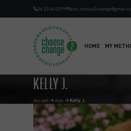
06 23 40 03 99
info.choose2change@gmail.c
HOME
MY METH
KELLY J.
Accueil
Avis
Kelly J.