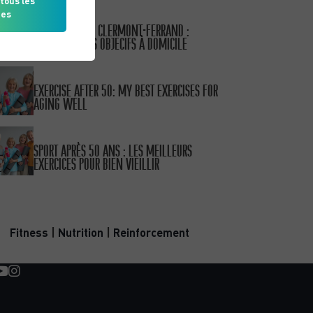
tous les
ies
PUBLISHED ON 15/01/26
COACH SPORTIF CLERMONT-FERRAND :
ATTEIGNEZ VOS OBJECIFS À DOMICILE
PUBLISHED ON 15/01/26
EXERCISE AFTER 50: MY BEST EXERCISES FOR
AGING WELL
PUBLISHED ON 11/10/25
SPORT APRÈS 50 ANS : LES MEILLEURS
EXERCICES POUR BIEN VIEILLIR
CATEGORIES
Fitness
|
Nutrition
|
Reinforcement