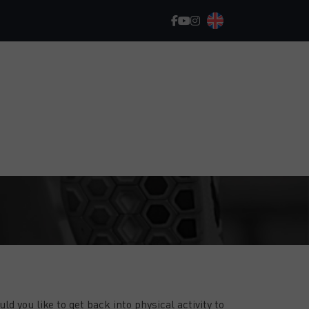
GET STARTED, MAKE PROGRESS, AND
ACHIEVE YOUR GOALS!
ld you like to get back into physical activity to