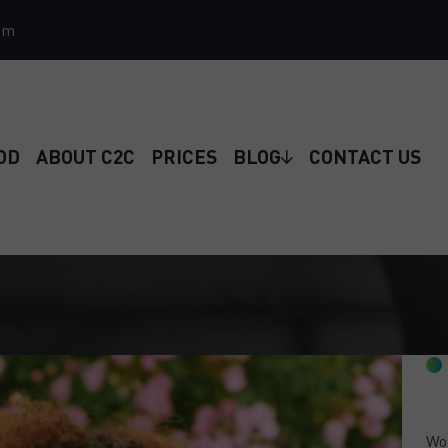
om
OD
ABOUT C2C
PRICES
BLOG
CONTACT US
Wou