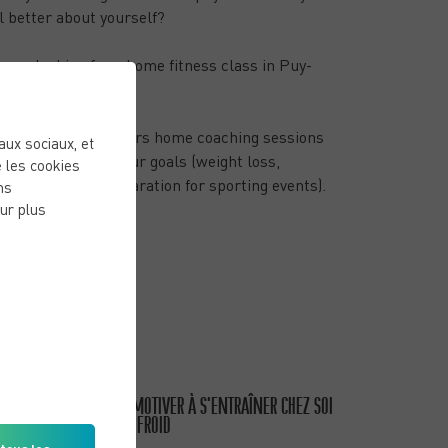
l better about yourself?
 you looking for a home fitness class in Puy-
-Dôme?
oose 2 Change
offers home coaching sessions
eaux sociaux, et
help you achieve your goals (weight loss,
 les cookies
cle building, preparation for sporting events).
ns
ur plus
NEW POSTS
PUBLISHED ON 15/01/26
COMMENT SE MOTIVER À S’ENTRAÎNER CHEZ SOI
QUAND IL FAIT FROID