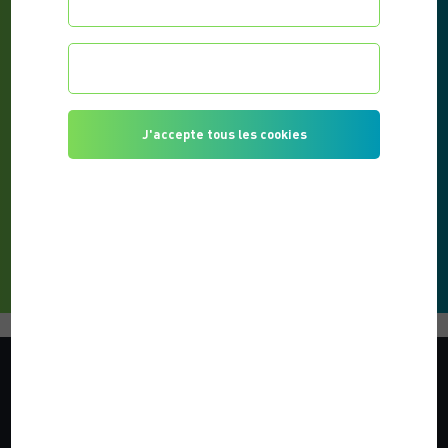
Configurer les préférences
Je refuse tous les cookies
J'accepte tous les cookies
MATHIEU DUMOULIN
PUBLISHED ON 01/06/2026
READ THE ARTICLE
YOUR PERSONAL TRAINER
Whether you are a beginner or an experienced runner,
Choose 2 Change will support and advise you in achieving
your goals, adapting to your schedule and constraints!