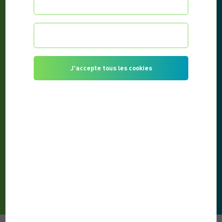
Configurer les préférences
Je refuse tous les cookies
J'accepte tous les cookies
SPORT À DOMICILE : 5 EXERCICES SANS
MATÉRIEL – GUIDE 2025
PUBLISHED ON 09/29/2025
Vous souhaitez vous remettre en forme mais
l’idée d’aller en salle de sport vous freine ? Bonne
nouvelle :...
READ THE ARTICLE