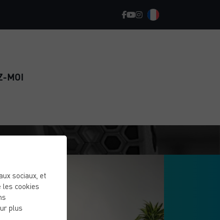
Z-MOI
eaux sociaux, et
 les cookies
ns
ur plus