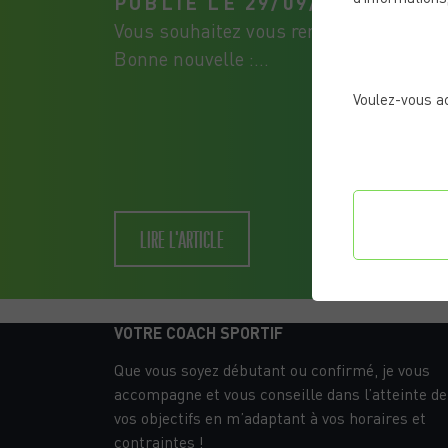
PUBLIÉ LE 29/09/2025
Vous souhaitez vous remettre en forme m
Bonne nouvelle :...
Voulez-vous a
Confi
LIRE L'ARTICLE
préf
VOTRE COACH SPORTIF
Que vous soyez débutant ou confirmé, je vous
accompagne et vous conseille dans l’atteinte de
vos objectifs en m’adaptant à vos horaires et
contraintes !