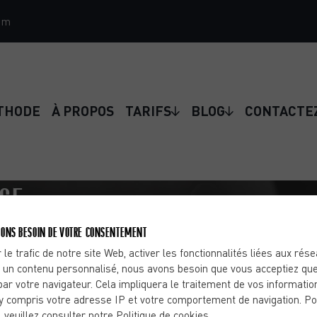
om
THODE
À PROPOS
TARIFS
BLOG
CONTACTE
NGE
 EXERCICES SANS MATÉRIEL –
ONS BESOIN DE VOTRE CONSENTEMENT
 le trafic de notre site Web, activer les fonctionnalités liées aux rés
 un contenu personnalisé, nous avons besoin que vous acceptiez que
par votre navigateur. Cela impliquera le traitement de vos informatio
y compris votre adresse IP et votre comportement de navigation. Po
, veuillez consulter notre Politique de cookies