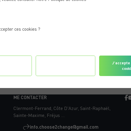
ais l’idée d’aller en salle de sport vous freine ?
ccepter ces cookies ?
gurer les
Je refuse tous les
J'accepte 
érences
cookies
cook
ME CONTACTER
Clermont-Ferrand, Côte D'Azur, Saint-Raphaël,
Sainte-Maxime, Fréjus ...
info.choose2change@gmail.com