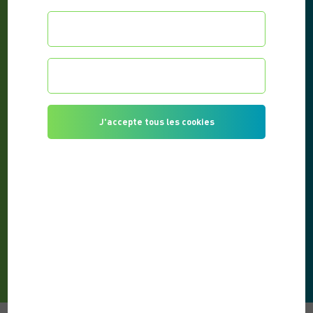
Configurer les préférences
Je refuse tous les cookies
SPORT À DOMICILE : 5 EXERCICES SANS
J'accepte tous les cookies
MATÉRIEL – GUIDE 2025
PUBLIÉ LE 29/09/2025
Vous souhaitez vous remettre en forme mais
l’idée d’aller en salle de sport vous freine ? Bonne
nouvelle :...
LIRE L'ARTICLE