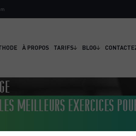
om
THODE
À PROPOS
TARIFS
BLOG
CONTACTE
NGE
 LES MEILLEURS EXERCICES POU