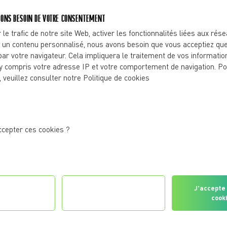
vous sentez que votre corps change ? Vous n’êtes pas.
ONS BESOIN DE VOTRE CONSENTEMENT
 le trafic de notre site Web, activer les fonctionnalités liées aux rés
 un contenu personnalisé, nous avons besoin que vous acceptiez que
par votre navigateur. Cela impliquera le traitement de vos informatio
y compris votre adresse IP et votre comportement de navigation. Po
, veuillez consulter notre Politique de cookies
ccepter ces cookies ?
GIES DE RÉCUPÉRATION POUR L
gurer les
Je refuse tous les
J'accepte 
érences
cookies
cook
RTES CHALEURS