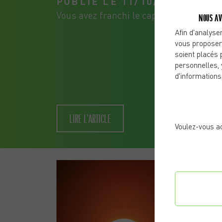
PUBLIÉ LE 11/10/2025
Vous avez franchi le cap des 50 ans et 
NOUS AV
Afin d'analyser
vous proposer
soient placés 
personnelles, 
d'informations
LIRE L'ARTICLE
Voulez-vous a
STRATÉ
Confi
préf
LES FO