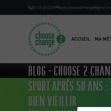
06 23 40 03 99
info.choose2change@gmail.c
ACCUEIL
MA MÉ
BLOG - CHOOSE 2 CHA
SPORT APRÈS 50 ANS :
BIEN VIEILLIR