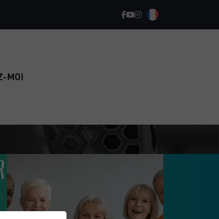
Z-MOI
R