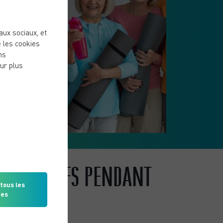
..
eaux sociaux, et
 les cookies
ns
ur plus
ES SPORTIFS PENDANT
tous les
ies