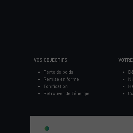
LA PREMIÈRE 
VOS OBJECTIFS
VOTRE
Perte de poids
Dé
Remise en forme
Ni
Tonification
Ha
Retrouver de l’énergie
Co
OBJECTIF DU BILAN INITIAL TÉLÉPHO