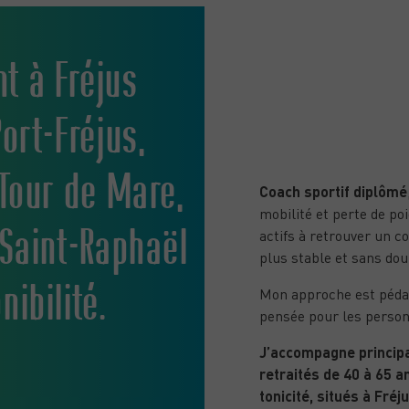
t à Fréjus
Coaching s
Port-Fréjus,
Fréjus
 Tour de Mare,
Coach sportif diplômé
mobilité et perte de po
 Saint-Raphaël
actifs à retrouver un co
plus stable et sans dou
nibilité.
Mon approche est péda
pensée pour les person
J’accompagne principa
retraités de 40 à 65 a
tonicité, situés à Fréj