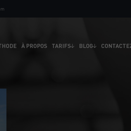
om
THODE
À PROPOS
TARIFS
BLOG
CONTACTE
COACH SPORTIF À FRÉ