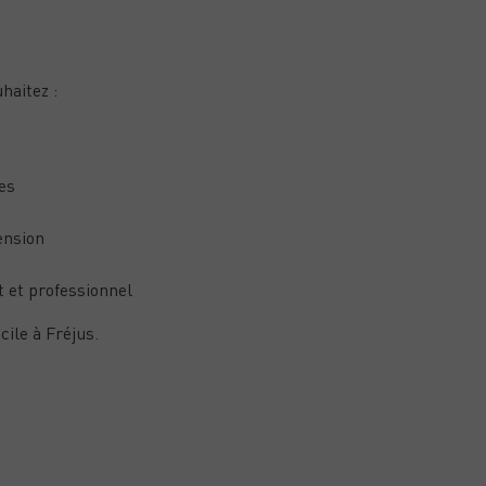
ez vraiment
haitez :
es
ension
t et professionnel
ile à Fréjus.