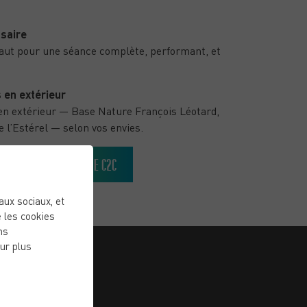
saire
 faut pour une séance complète, performant, et
 en extérieur
 en extérieur — Base Nature François Léotard,
e l’Estérel — selon vos envies.
DÉCOUVRIR LA MÉTHODE C2C
eaux sociaux, et
 les cookies
ns
ur plus