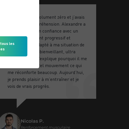
Je partais d’absolument zéro et j’avais
beaucoup d’appréhension. Alexandre a
su me mettre en confiance avec un
accompagnement progressif et
tous les
parfaitement adapté à ma situation de
ies
débutant. Il est bienveillant, ultra
disponible et m’explique pourquoi il me
fait faire tel ou tel mouvement ce qui
me réconforte beaucoup. Aujourd’hui,
je prends plaisir à m’entraîner et je
vois de vrais progrès.
Nicolas P.
Renforcement musculaire