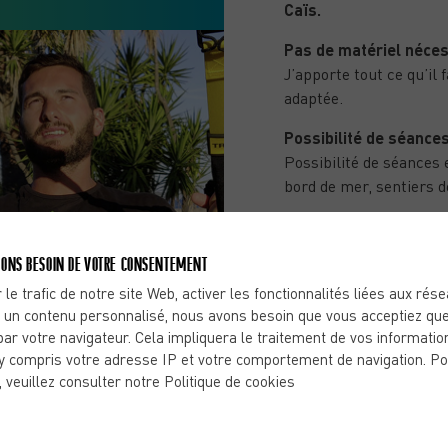
Caïs.
Pas de matériel néces
J’apporte tout ce qu’il
adaptée.
Possibilité de séances
Possibilité de séances
bord de mer, sentiers d
ONS BESOIN DE VOTRE CONSENTEMENT
 le trafic de notre site Web, activer les fonctionnalités liées aux rés
 un contenu personnalisé, nous avons besoin que vous acceptiez que
par votre navigateur. Cela impliquera le traitement de vos informatio
LEUR AVIS
y compris votre adresse IP et votre comportement de navigation. Po
SUR MON ACCOMPAGNEMENT
, veuillez consulter notre Politique de cookies