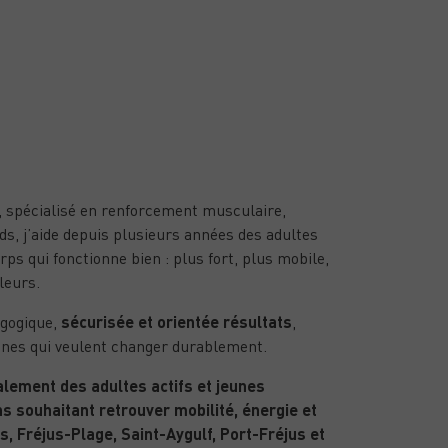
portif à domicile à
, spécialisé en renforcement musculaire,
ids, j’aide depuis plusieurs années des adultes
rps qui fonctionne bien : plus fort, plus mobile,
leurs.
gogique,
sécurisée et orientée résultats
,
nes qui veulent changer durablement.
lement des adultes actifs et jeunes
ns souhaitant retrouver mobilité, énergie et
us, Fréjus-Plage, Saint-Aygulf, Port-Fréjus et