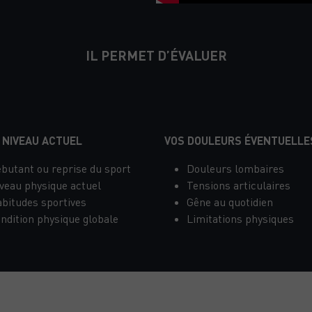
ÉTAPE : VOTRE BILAN SPORT S
IL PERMET D’ÉVALUER
 NIVEAU ACTUEL
VOS DOULEURS ÉVENTUELLE
butant ou reprise du sport
Douleurs lombaires
veau physique actuel
Tensions articulaires
bitudes sportives
Gêne au quotidien
ndition physique globale
Limitations physiques
NIQUE