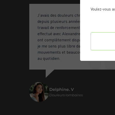
Voulez-vous a
J’avais des douleurs chroniques au dos
depuis plusieurs années. Grâce au
travail de renforcement de mobilité
effectué avec Alexandre, mes douleurs
Confi
ont complètement disparu. Aujourd’hui
préf
je me sens plus libre dans mes
mouvements et beaucoup plus à l’aise
au quotidien.
Delphine. V
Douleurs lombaires