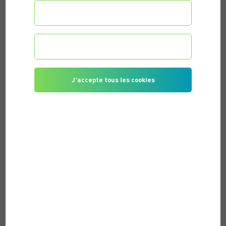
Configurer les préférences
Je refuse tous les cookies
J'accepte tous les cookies
PUBLISHED ON 03/28/2026 |
SÉVERINE G.
DELPHINE. V
NICOLAS P.
POST'S TAGS
GET STARTED, MAKE PROGRESS, AND ACHIEVE YOUR