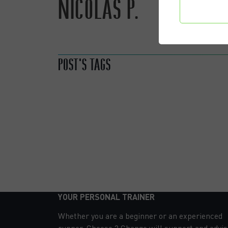
NICOLAS P.
Confi
préf
SÉVERINE G.
POST'S TAGS
YOUR PERSONAL TRAINER
Whether you are a beginner or an experienced
runner, Choose 2 Change will support and advis