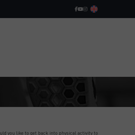
GET STARTED, MAKE PROGRESS, AND
ACHIEVE YOUR GOALS!
ld you like to get back into physical activity to