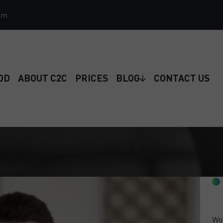
om
OD
ABOUT C2C
PRICES
BLOG
CONTACT US
Wou