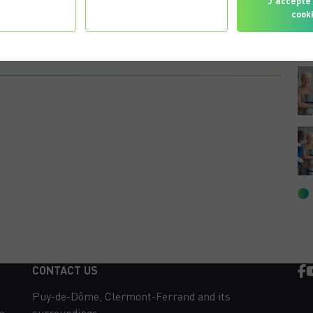
gurer les
Je refuse tous les
J'accepte 
érences
cookies
cook
KARINE B.
CONTACT US
Puy-de-Dôme, Clermont-Ferrand and its
e
surroundings