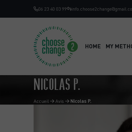
06 23 40 03 99
info.choose2change@gmail.c
HOME
MY METH
NICOLAS P.
Accueil
Avis
Nicolas P.