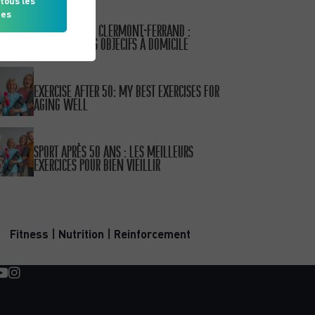
tous les
ies
PUBLISHED ON 15/01/26
COACH SPORTIF CLERMONT-FERRAND :
ATTEIGNEZ VOS OBJECIFS À DOMICILE
PUBLISHED ON 15/01/26
EXERCISE AFTER 50: MY BEST EXERCISES FOR
AGING WELL
PUBLISHED ON 11/10/25
SPORT APRÈS 50 ANS : LES MEILLEURS
EXERCICES POUR BIEN VIEILLIR
CATEGORIES
Fitness
|
Nutrition
|
Reinforcement