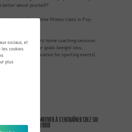
l better about yourself?
 you looking for a home fitness class in Puy-
-Dôme?
oose 2 Change
offers home coaching sessions
eaux sociaux, et
help you achieve your goals (weight loss,
 les cookies
cle building, preparation for sporting events).
ns
ur plus
NEW POSTS
PUBLISHED ON 15/01/26
COMMENT SE MOTIVER À S’ENTRAÎNER CHEZ SOI
QUAND IL FAIT FROID