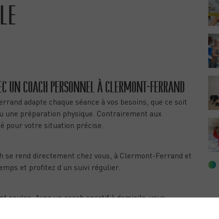
ILE
SPORTIF OU UN COACH À DOMICILE À
C UN COACH PERSONNEL À CLERMONT-FERRAND
rrand adapte chaque séance à vos besoins, que ce soit
ou une préparation physique. Contrairement aux
 pour votre situation précise.
ach se rend directement chez vous, à Clermont-Ferrand et
mps et profitez d’un suivi régulier.
seules. Avec un coach sportif à domicile, vous
uivi régulier. Cela vous aide à rester motivé(e) et à