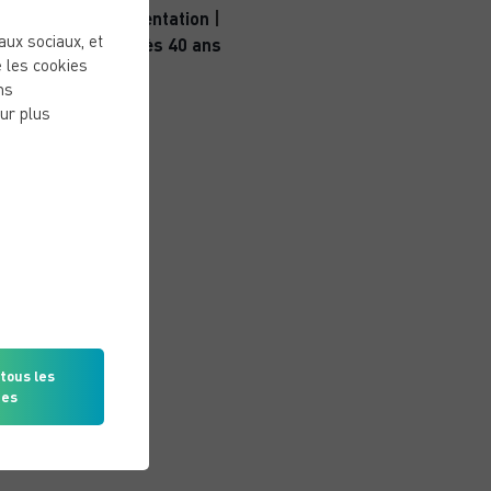
Nutrition & alimentation
|
eaux sociaux, et
Sport Santé après 40 ans
 les cookies
ns
ur plus
tous les
ies