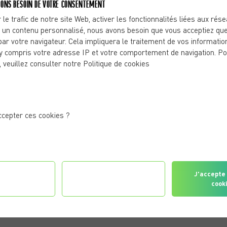
ONS BESOIN DE VOTRE CONSENTEMENT
ire transpirer : il vous motive, vous encourage et vous
 le trafic de notre site Web, activer les fonctionnalités liées aux rés
e baisse d’énergie.
 un contenu personnalisé, nous avons besoin que vous acceptiez que
e en coaching sportif. Beaucoup de personnes commencent
par votre navigateur. Cela impliquera le traitement de vos informatio
égularité. Avec un coach à domicile, vous bénéficiez non
y compris votre adresse IP et votre comportement de navigation. Po
d’un accompagnement humain qui vous aide à rester
, veuillez consulter notre Politique de cookies
RÉDIT D’IMPÔT À CLERMONT-FERRAND
les peuvent
déduire 50 % de leurs séances de coaching
ccepter ces cookies ?
rvice-public.fr
.
service à la personne
.
elle
.
sible financièrement.
gurer les
Je refuse tous les
J'accepte 
érences
cookies
cook
alité que 25 € après déduction fiscale.
coaching sportif à Clermont-Ferrand, rendez-vous sur