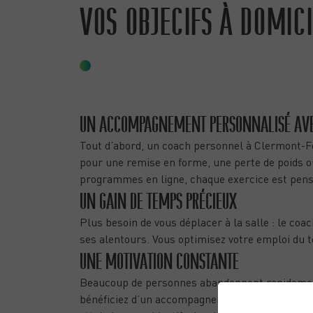
VOS OBJECIFS À DOMIC
POURQUOI FAIRE APPEL À UN COACH 
CLERMONT-FERRAND ?
UN ACCOMPAGNEMENT PERSONNALISÉ AVE
Tout d’abord, un coach personnel à Clermont-Fe
pour une remise en forme, une perte de poids 
programmes en ligne, chaque exercice est pensé
UN GAIN DE TEMPS PRÉCIEUX
Plus besoin de vous déplacer à la salle : le co
ses alentours. Vous optimisez votre emploi du te
UNE MOTIVATION CONSTANTE
Beaucoup de personnes abandonnent rapidement 
bénéficiez d’un accompagnement humain et d’un s