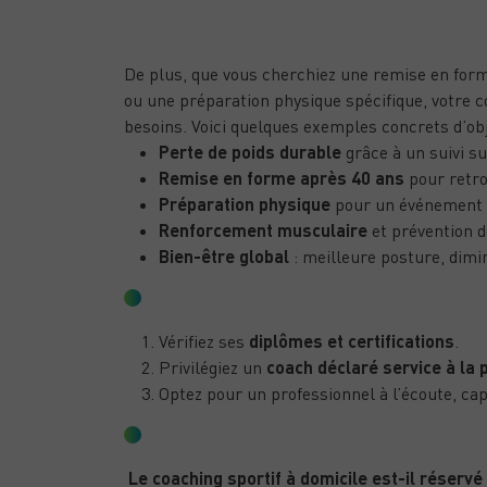
QUELS OBJECTIFS POUVEZ-VOUS ATTE
FERRAND ?
De plus, que vous cherchiez une remise en form
ou une préparation physique spécifique, votre 
besoins. Voici quelques exemples concrets d’ob
Perte de poids durable
grâce à un suivi s
Remise en forme après 40 ans
pour retro
Préparation physique
pour un événement s
Renforcement musculaire
et prévention d
Bien-être global
: meilleure posture, dimin
COMMENT CHOISIR SON COACH SPOR
Vérifiez ses
diplômes et certifications
.
Privilégiez un
coach déclaré service à la
Optez pour un professionnel à l’écoute, ca
FAQ – COACH SPORTIF À CLERMONT-
Le coaching sportif à domicile est-il réservé