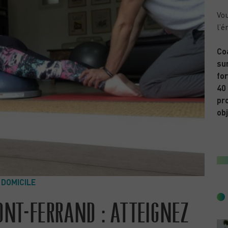
Vou
l’é
Co
sur
for
40
pr
obj
 DOMICILE
ONT-FERRAND : ATTEIGNEZ