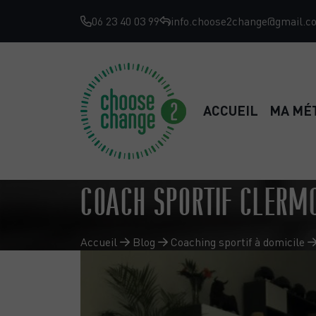
06 23 40 03 99
info.choose2change@gmail.c
ACCUEIL
MA MÉ
COACH SPORTIF CLERMO
Accueil
Blog
Coaching sportif à domicile