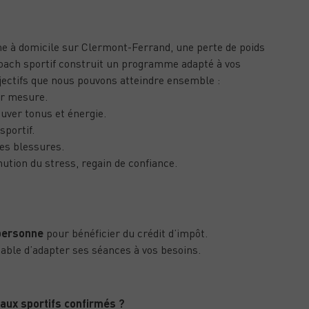
INDRE AVEC UN COACH SPORTIF À CLERMONT-
e à domicile sur Clermont-Ferrand, une perte de poids
coach sportif construit un programme adapté à vos
jectifs que nous pouvons atteindre ensemble :
ur mesure.
uver tonus et énergie.
portif.
es blessures.
ution du stress, regain de confiance.
TIF À CLERMONT-FERRAND ?
 personne
pour bénéficier du crédit d’impôt.
pable d’adapter ses séances à vos besoins.
FERRAND
 aux sportifs confirmés ?