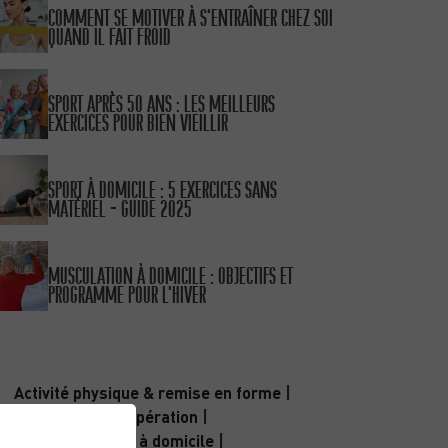
COMMENT SE MOTIVER À S’ENTRAÎNER CHEZ SOI
QUAND IL FAIT FROID
PUBLIÉ LE 11/10/25
SPORT APRÈS 50 ANS : LES MEILLEURS
EXERCICES POUR BIEN VIEILLIR
PUBLIÉ LE 30/09/25
SPORT À DOMICILE : 5 EXERCICES SANS
MATÉRIEL – GUIDE 2025
PUBLIÉ LE 04/09/24
MUSCULATION À DOMICILE : OBJECTIFS ET
PROGRAMME POUR L’HIVER
CATÉGORIES
Activité physique & remise en forme
|
Bien-être & récupération
|
Coaching sportif à domicile
|