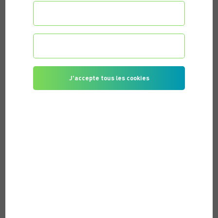
Configurer les préférences
Je refuse tous les cookies
J'accepte tous les cookies
PUBLIÉ LE 28/03/2026 |
DELPHINE. V
JULIEN M.
SÉVERINE G.
TAGS DE L'ARTICLE
REPRENEZ LE SPORT EN TOUTE CONFIANCE ET
RETROUVEZ DURABLEMENT LA FORME