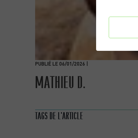
Confi
préf
PUBLIÉ LE 06/01/2026 |
MATHIEU D.
ANNETTE M.
TAGS DE L'ARTICLE