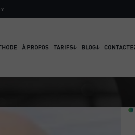
om
THODE
À PROPOS
TARIFS
BLOG
CONTACTE