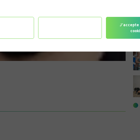
gurer les
Je refuse tous les
J'accepte 
érences
cookies
cook