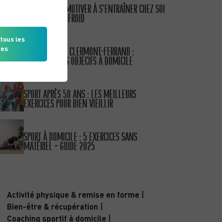
COMMENT SE MOTIVER À S’ENTRAÎNER CHEZ SOI
QUAND IL FAIT FROID
tous les
PUBLIÉ LE 15/01/26
COACH SPORTIF CLERMONT-FERRAND :
ies
ATTEIGNEZ VOS OBJECIFS À DOMICILE
PUBLIÉ LE 11/10/25
SPORT APRÈS 50 ANS : LES MEILLEURS
EXERCICES POUR BIEN VIEILLIR
PUBLIÉ LE 30/09/25
SPORT À DOMICILE : 5 EXERCICES SANS
MATÉRIEL – GUIDE 2025
CATÉGORIES
Activité physique & remise en forme
|
Bien-être & récupération
|
Coaching sportif à domicile
|