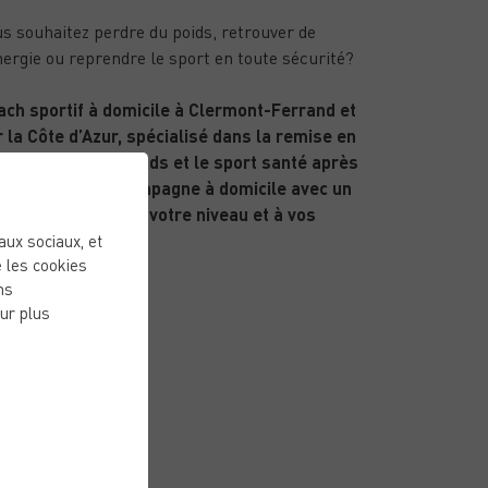
s souhaitez perdre du poids, retrouver de
nergie ou reprendre le sport en toute sécurité?
ach sportif à domicile à Clermont-Ferrand et
 la Côte d’Azur, spécialisé dans la remise en
me, la perte de poids et le sport santé après
 ans, je vous accompagne à domicile avec un
ogramme adapté à votre niveau et à vos
ectifs.
eaux sociaux, et
 les cookies
ns
ur plus
ARTICLES RÉCENTS
PUBLIÉ LE 15/01/26