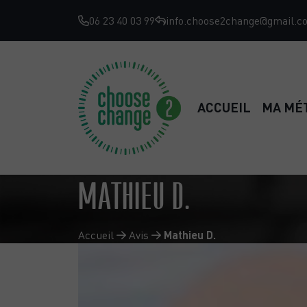
06 23 40 03 99
info.choose2change@gmail.c
ACCUEIL
MA MÉ
MATHIEU D.
Accueil
Avis
Mathieu D.