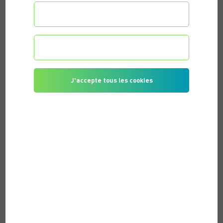
Configurer les préférences
Je refuse tous les cookies
J'accepte tous les cookies
PUBLIÉ LE 27/05/2026 |
ROMANE F.
LAETITIA G.
MATHIEU G.
TAGS DE L'ARTICLE
REPRENEZ LE SPORT EN TOUTE CONFIANCE ET