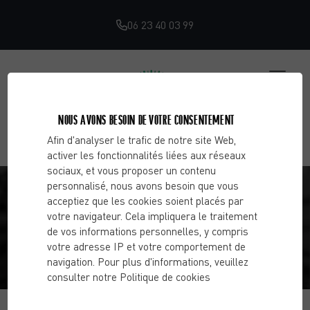
06 23 40 03 99
NOUS AVONS BESOIN DE VOTRE CONSENTEMENT
Afin d'analyser le trafic de notre site Web,
activer les fonctionnalités liées aux réseaux
sociaux, et vous proposer un contenu
LE COACHING SPORTIF PERSONNEL : LA
personnalisé, nous avons besoin que vous
acceptiez que les cookies soient placés par
NOUVELLE FAÇON DE FAIRE DU SPORT
votre navigateur. Cela impliquera le traitement
de vos informations personnelles, y compris
votre adresse IP et votre comportement de
Accueil
Blog
Activité physique & remise en forme
Le
navigation. Pour plus d'informations, veuillez
coaching sportif personnel : la nouvelle façon de faire du
consulter notre Politique de cookies
sport