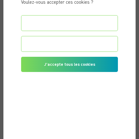
Voulez-vous accepter ces cookies ?
Configurer les préférences
Je refuse tous les cookies
J'accepte tous les cookies
PUBLIÉ LE 27/09/2021 |
ACTIVITÉ PHYSIQUE & REMISE EN
FORME
LE COACHING SPORTIF PERSONNEL : LA
NOUVELLE FAÇON DE FAIRE DU SPORT