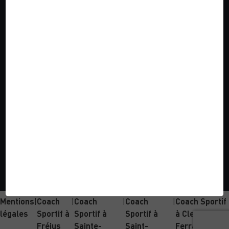
Que vous soyez débutant ou confirmé, je vous accompagne
et vous conseille dans l’atteinte de vos objectifs en
m’adaptant à vos horaires et contraintes !
ME CONTACTER
Clermont-Ferrand, Côte D'Azur, Saint-Raphaël, Sainte-
Maxime, Fréjus ...
info.choose2change@gmail.com
06 23 40 03 99
Mentions
|
Coach
|
Coach
|
Coach
|
Coach Sportif
légales
Sportif à
Sportif à
Sportif à
à Clermont-
Fréjus
Sainte-
Saint-
Ferrand