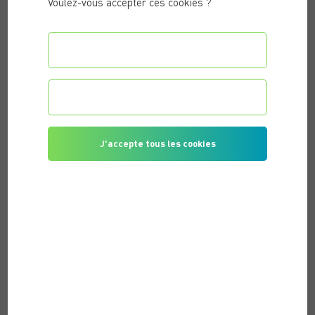
Voulez-vous accepter ces cookies ?
Configurer les préférences
Je refuse tous les cookies
J'accepte tous les cookies
PUBLIÉ LE 19/10/2021 |
ACTIVITÉ PHYSIQUE & REMISE EN
FORME
L’INTÉRÊT DE FAIRE APPEL À UN COACH SPORTIF
POUR UN CHEF D’ENTREPRISE
Pour garder la forme et avoir une santé de fer, la pratique
du sport est très importante. Les résultats de nombreuses