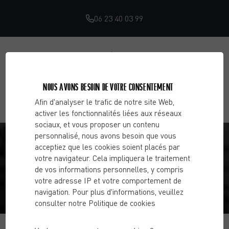
06 23 40 03 99
NOUS AVONS BESOIN DE VOTRE CONSENTEMENT
Afin d'analyser le trafic de notre site Web,
activer les fonctionnalités liées aux réseaux
sociaux, et vous proposer un contenu
L’INTÉRÊT DE FAIRE APPEL À UN COACH
personnalisé, nous avons besoin que vous
acceptiez que les cookies soient placés par
SPORTIF POUR UN CHEF D’ENTREPRISE
votre navigateur. Cela impliquera le traitement
de vos informations personnelles, y compris
votre adresse IP et votre comportement de
Accueil
Blog
Activité physique & remise en forme
navigation. Pour plus d'informations, veuillez
L’intérêt de faire appel à un coach sportif pour un chef
consulter notre Politique de cookies
d’entreprise