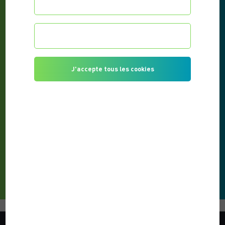
Configurer les préférences
Je refuse tous les cookies
J'accepte tous les cookies
LE SPORT, UN ALLIÉ DE VOTRE SANTÉ
PUBLIÉ LE 14/05/2021
Les bienfaits apportés par les activités physiques
sur la santé morale et physique ont largement été
prouvés au cours...
LIRE L'ARTICLE
VOTRE COACH SPORTIF