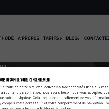
om
THODE
À PROPOS
TARIFS
BLOG
CONTACTE
NGE
E VOTRE IMMUNITÉ
ONS BESOIN DE VOTRE CONSENTEMENT
 le trafic de notre site Web, activer les fonctionnalités liées aux rés
 un contenu personnalisé, nous avons besoin que vous acceptiez que
par votre navigateur. Cela impliquera le traitement de vos informatio
’activité physique constituent un moyen efficace pour
y compris votre adresse IP et votre comportement de navigation. Po
, veuillez consulter notre Politique de cookies