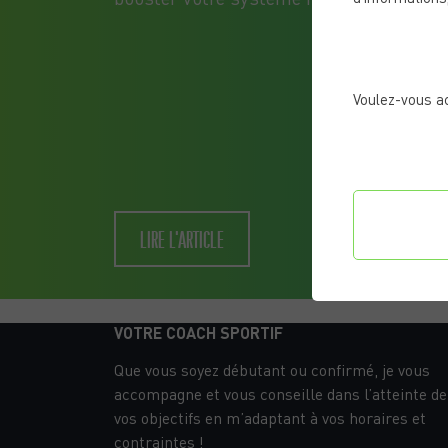
Voulez-vous a
Confi
LIRE L'ARTICLE
préf
VOTRE COACH SPORTIF
Que vous soyez débutant ou confirmé, je vous
accompagne et vous conseille dans l’atteinte de
vos objectifs en m’adaptant à vos horaires et
contraintes !