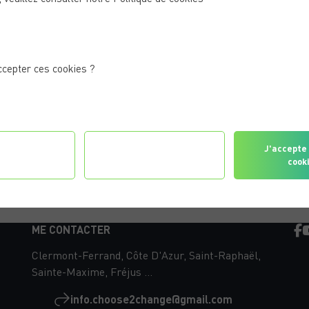
ccepter ces cookies ?
gurer les
Je refuse tous les
J'accepte 
érences
cookies
cook
ME CONTACTER
Clermont-Ferrand, Côte D'Azur, Saint-Raphaël,
Sainte-Maxime, Fréjus ...
info.choose2change@gmail.com