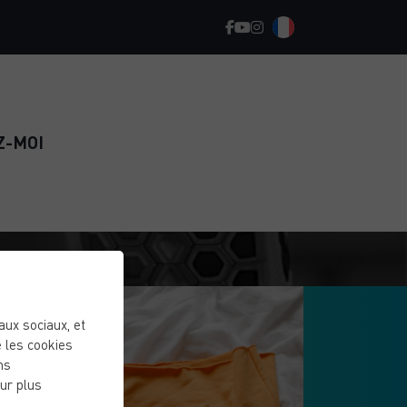
Z-MOI
eaux sociaux, et
 les cookies
ns
ur plus