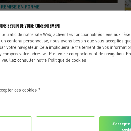
& REMISE EN FORME
IRE SON FOOTING SUR LE
ONS BESOIN DE VOTRE CONSENTEMENT
 le trafic de notre site Web, activer les fonctionnalités liées aux rés
 un contenu personnalisé, nous avons besoin que vous acceptiez que
par votre navigateur. Cela impliquera le traitement de vos informatio
y compris votre adresse IP et votre comportement de navigation. Po
, veuillez consulter notre Politique de cookies
n bord de mer pour vos prochaines vacances ? En même
houette parce que vous devez arrêter le sport ? Non, pas
llique qu’est la plage pour faire du
jogging
? Toutefois,
ur avoir quelques pistes de réponses, suivez le guide.
 UNE BONNE IDÉE ?
ccepter ces cookies ?
pieds nus n’est pas la meilleure option. Non seulement,
 plante des pieds à cause des débris de coquillages et des
es en raison du sol réchauffé par les rayons solaires.
aussures sur le sable, il est recommandé de marcher sur
gurer les
Je refuse tous les
J'accepte 
iciter la peau et éviter les irritations causées par les
érences
cookies
cook