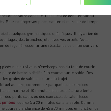
tes pour dessiner des motifs dans le sable avec vos pieds.
es chevilles et les muscles des jambes, il est conseillé
onction de votre capacité. L’idéal est de débuter sur du
iés. Pour soulager vos pieds, sauter et marcher de temps
 pieds quelques gymnastiques spécifiques. Il n’y a rien de
oquillages, des branches, etc. avec vos orteils. Vous
n de façon à ressentir une résistance de l’intérieur vers
U FOOTING SUR LE SABLE ?
g pieds nus ou si vous n’envisagez pas du tout de courir
 paire de baskets dédiée à la course sur le sable. Des
r les grains de sable au cours du trajet.
habituel au parc, commencez par quelques exercices
utes de marche et 10 minutes de course à allure lente
er des petits sauts ou des exercices de talon-fesse.
s jambes
, courez 5 à 20 minutes dans le sable. Comme
une course d’endurance de 45 à 70 minutes en fonction de