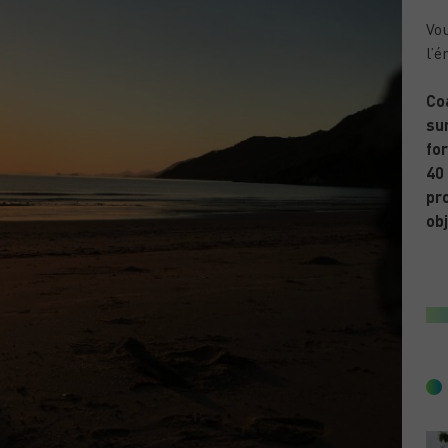
Vou
l’é
Co
sur
for
40
pr
obj