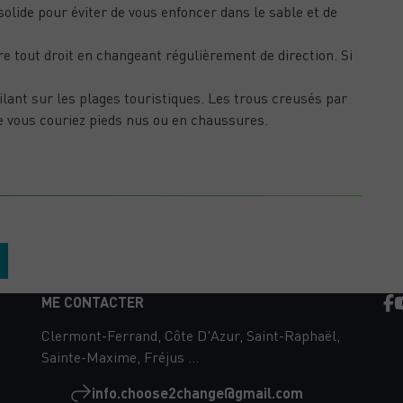
solide pour éviter de vous enfoncer dans le sable et de
dre tout droit en changeant régulièrement de direction. Si
.
gilant sur les plages touristiques. Les trous creusés par
e vous couriez pieds nus ou en chaussures.
BIEN GÉRER SON ALIMENTATION PENDANT LA
GROSSESSE
ME CONTACTER
Clermont-Ferrand, Côte D'Azur, Saint-Raphaël,
Sainte-Maxime, Fréjus ...
info.choose2change@gmail.com