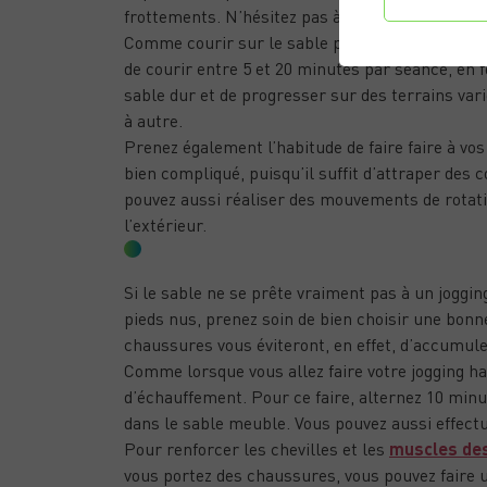
frottements. N’hésitez pas à faire quelques hal
Comme courir sur le sable permet de renforcer l
de courir entre 5 et 20 minutes par séance, en f
sable dur et de progresser sur des terrains var
à autre.
Prenez également l’habitude de faire faire à vos
bien compliqué, puisqu’il suffit d’attraper des c
pouvez aussi réaliser des mouvements de rotatio
l’extérieur.
QUID DU PORT DE CHAUSSURES ET D
Si le sable ne se prête vraiment pas à un joggin
pieds nus, prenez soin de bien choisir une bonne
chaussures vous éviteront, en effet, d’accumule
Comme lorsque vous allez faire votre jogging 
d’échauffement. Pour ce faire, alternez 10 min
dans le sable meuble. Vous pouvez aussi effectu
Pour renforcer les chevilles et les
muscles de
vous portez des chaussures, vous pouvez faire 