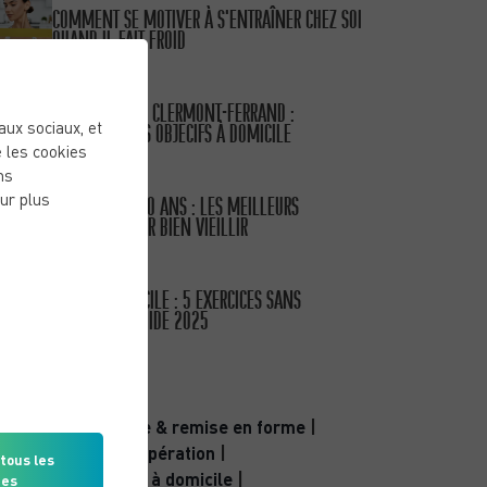
COMMENT SE MOTIVER À S’ENTRAÎNER CHEZ SOI
QUAND IL FAIT FROID
PUBLIÉ LE 15/01/26
COACH SPORTIF CLERMONT-FERRAND :
eaux sociaux, et
ATTEIGNEZ VOS OBJECIFS À DOMICILE
 les cookies
ns
PUBLIÉ LE 11/10/25
ur plus
SPORT APRÈS 50 ANS : LES MEILLEURS
EXERCICES POUR BIEN VIEILLIR
PUBLIÉ LE 30/09/25
SPORT À DOMICILE : 5 EXERCICES SANS
MATÉRIEL – GUIDE 2025
CATÉGORIES
Activité physique & remise en forme
|
Bien-être & récupération
|
tous les
Coaching sportif à domicile
|
ies