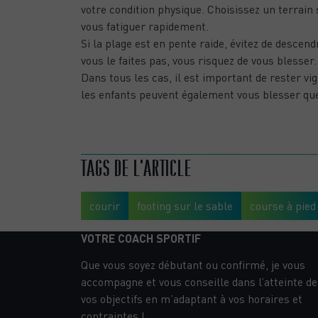
votre condition physique. Choisissez un terrain 
vous fatiguer rapidement.
Si la plage est en pente raide, évitez de descen
vous le faites pas, vous risquez de vous blesser
Dans tous les cas, il est important de rester vi
les enfants peuvent également vous blesser qu
QUEL SPORT PRATIQUER POUR PERDRE DU VENTRE ?
TAGS DE L'ARTICLE
courir
footing sur le sable
course à pied
VOTRE COACH SPORTIF
Que vous soyez débutant ou confirmé, je vous
accompagne et vous conseille dans l’atteinte de
vos objectifs en m’adaptant à vos horaires et
contraintes !