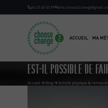
06 23 40 03 99
info.choose2change@gmail.c
ACCUEIL
MA MÉ
EST-IL POSSIBLE DE FA
Accueil
Blog
Activité physique & remise e