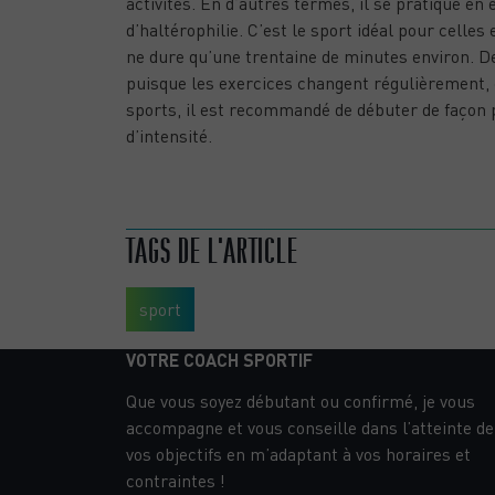
activités. En d’autres termes, il se pratique e
d’haltérophilie. C’est le sport idéal pour celle
ne dure qu’une trentaine de minutes environ. De
puisque les exercices changent régulièrement, 
sports, il est recommandé de débuter de façon 
d’intensité.
LES CONSEILS POUR SOULAGER SON DOS
TAGS DE L'ARTICLE
sport
VOTRE COACH SPORTIF
Que vous soyez débutant ou confirmé, je vous
accompagne et vous conseille dans l’atteinte de
vos objectifs en m’adaptant à vos horaires et
contraintes !