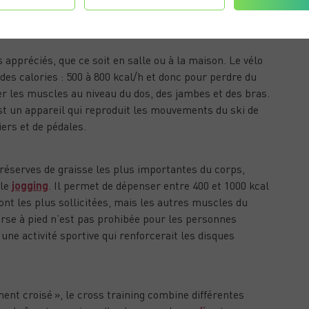
nter graduellement le temps et l’intensité des
s appréciés, que ce soit en salle ou à la maison. Le vélo
r des calories : 500 à 800 kcal/h et donc pour perdre du
r les muscles au niveau du dos, des jambes et des bras.
’est un appareil qui reproduit les mouvements du ski de
viers et de pédales.
réserves de graisse les plus importantes du corps,
 le
jogging
. Il permet de dépenser entre 400 et 1000 kcal
nt les plus sollicitées, mais les autres muscles du
urse à pied n’est pas prohibée pour les personnes
une activité sportive qui renforcerait les disques
nt croisé », le cross training combine différentes