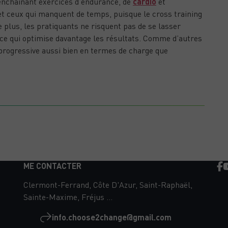
n enchaînant exercices d’endurance, de
cardio
et
s et ceux qui manquent de temps, puisque le cross training
 plus, les pratiquants ne risquent pas de se lasser
ce qui optimise davantage les résultats. Comme d’autres
progressive aussi bien en termes de charge que
EST-IL POSSIBLE DE FAIRE SON FOOTING SUR LE
SABLE ?
ME CONTACTER
Clermont-Ferrand, Côte D'Azur, Saint-Raphaël,
Sainte-Maxime, Fréjus ...
info.choose2change@gmail.com