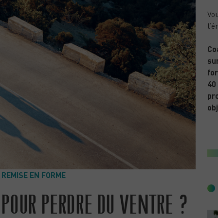
Vou
l’é
Co
sur
for
40
pr
obj
& REMISE EN FORME
 POUR PERDRE DU VENTRE ?