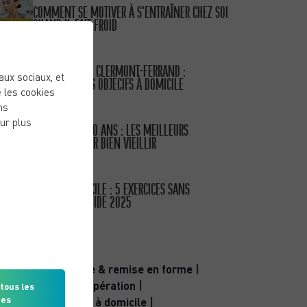
COMMENT SE MOTIVER À S’ENTRAÎNER CHEZ SOI
QUAND IL FAIT FROID
PUBLIÉ LE 15/01/26
COACH SPORTIF CLERMONT-FERRAND :
eaux sociaux, et
ATTEIGNEZ VOS OBJECIFS À DOMICILE
 les cookies
ns
PUBLIÉ LE 11/10/25
ur plus
SPORT APRÈS 50 ANS : LES MEILLEURS
EXERCICES POUR BIEN VIEILLIR
PUBLIÉ LE 30/09/25
SPORT À DOMICILE : 5 EXERCICES SANS
MATÉRIEL – GUIDE 2025
CATÉGORIES
Activité physique & remise en forme
|
Bien-être & récupération
|
tous les
ies
Coaching sportif à domicile
|