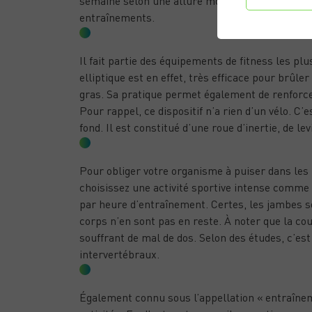
semaine selon une allure modérée, puis d’augme
entraînements.
LE VÉLO ELLIPTIQUE
Il fait partie des équipements de fitness les plu
elliptique est en effet, très efficace pour brûle
gras. Sa pratique permet également de renforce
Pour rappel, ce dispositif n’a rien d’un vélo. C
fond. Il est constitué d’une roue d’inertie, de le
LA COURSE À PIED
Pour obliger votre organisme à puiser dans les 
choisissez une activité sportive intense comme
par heure d’entraînement. Certes, les jambes so
corps n’en sont pas en reste. À noter que la co
souffrant de mal de dos. Selon des études, c’est 
intervertébraux.
LE CROSS TRAINING
Également connu sous l’appellation « entraîneme