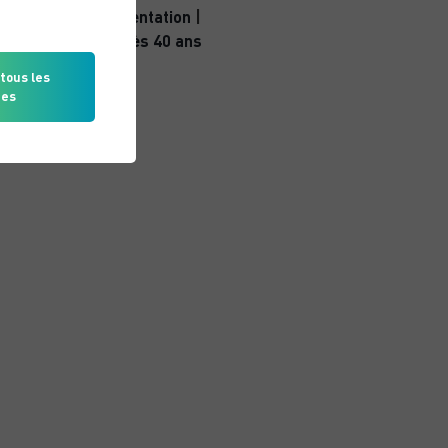
Nutrition & alimentation
|
Sport Santé après 40 ans
tous les
ies