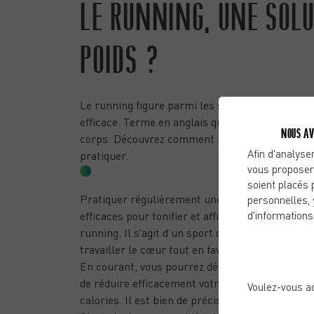
LE RUNNING, UNE SOLU
POIDS ?
Le running figure parmi les sports les plus pr
efficace. Terme en anglais qui signifie courir, i
NOUS AV
corps. Découvrez comment le running contribue à
Afin d'analyser
pratiquer.
vous proposer
LE RUNNING ET LA PERTE DE POIDS
soient placés 
Pratiquer régulièrement une activité physique 
personnelles, 
d'informations
efficaces pour tonifier et affiner le corps. Pour
running. Il s’agit d’un sport d’endurance qui sol
travailler le cœur tout en favorisant la combust
En courant, vous pourrez dépenser jusqu’à 1000
de réduire efficacement votre masse graisseuse.
Voulez-vous a
calories. Il est bien de préciser que la pratique 