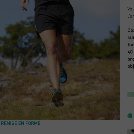
Vou
l’é
Co
sur
for
40
pr
obj
& REMISE EN FORME