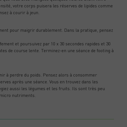
tensité, votre corps puisera les réserves de lipides comme
sez à courir à jeun.
ISSEMENT EFFICACE
ent pour maigrir durablement. Dans la pratique, pensez
ement et poursuivez par 10 x 30 secondes rapides et 30
utes de course lente. Terminez-en une séance de footing à
nir à perdre du poids. Pensez alors à consommer
serves après une séance. Vous en trouvez dans les
égiez aussi les légumes et les fruits. Ils sont très peu
 micro nutriments.
COMMENT PERDRE DU POIDS AVANT L’ÉTÉ ?