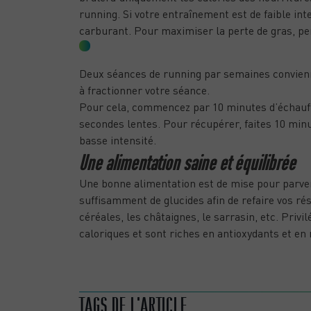
running. Si votre entraînement est de faible in
carburant. Pour maximiser la perte de gras, pen
ADOPTEZ UN PROGRAMME D’AMINC
Deux séances de running par semaines convienn
à fractionner votre séance.
Pour cela, commencez par 10 minutes d’échauff
secondes lentes. Pour récupérer, faites 10 min
basse intensité.
Une alimentation saine et équilibrée
Une bonne alimentation est de mise pour parve
suffisamment de glucides afin de refaire vos ré
céréales, les châtaignes, le sarrasin, etc. Privil
caloriques et sont riches en antioxydants et en
LE CROSS TRAINING OU COMMENT RETROUVER
RAPIDEMENT UNE BONNE CONDITION PHYSIQUE
TAGS DE L'ARTICLE