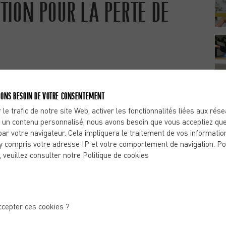
TION POUR LA PERTE DE
atiqués et il se présente même comme un allié minceur
l permet de brûler des calories sur tous les niveaux du
ONS BESOIN DE VOTRE CONSENTEMENT
 la perte de poids et les règles de base pour bien le
 le trafic de notre site Web, activer les fonctionnalités liées aux rés
 un contenu personnalisé, nous avons besoin que vous acceptiez que
par votre navigateur. Cela impliquera le traitement de vos informatio
et avoir une bonne hygiène alimentaire sont des moyens
y compris votre adresse IP et votre comportement de navigation. Po
, veuillez consulter notre Politique de cookies
 perdre du poids durablement, il est préconisé de faire du
licite un effort prolongé et constant. La course à pied fait
ion des graisses.
 calories par heure. Cela implique que le running permet
 En intensifiant l’effort, vous dépenserez plus de
ccepter ces cookies ?
de la course à pied doit se faire de manière régulière.