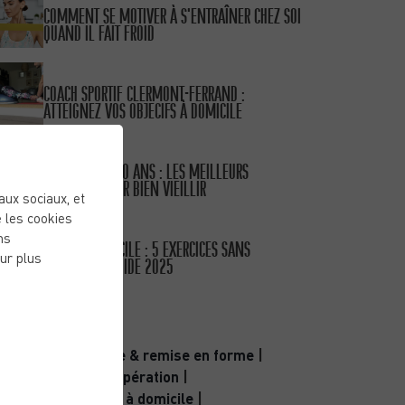
COMMENT SE MOTIVER À S’ENTRAÎNER CHEZ SOI
QUAND IL FAIT FROID
PUBLIÉ LE 15/01/26
COACH SPORTIF CLERMONT-FERRAND :
ATTEIGNEZ VOS OBJECIFS À DOMICILE
PUBLIÉ LE 11/10/25
SPORT APRÈS 50 ANS : LES MEILLEURS
EXERCICES POUR BIEN VIEILLIR
eaux sociaux, et
 les cookies
PUBLIÉ LE 30/09/25
ns
SPORT À DOMICILE : 5 EXERCICES SANS
ur plus
MATÉRIEL – GUIDE 2025
CATÉGORIES
Activité physique & remise en forme
|
Bien-être & récupération
|
Coaching sportif à domicile
|