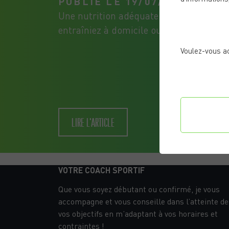
PUBLIÉ LE 19/07/2024
Une nutrition adéquate est essentielle
entraîniez à domicile ou ailleurs. Ce...
Voulez-vous a
Confi
LIRE L'ARTICLE
préf
VOTRE COACH SPORTIF
Que vous soyez débutant ou confirmé, je vous
accompagne et vous conseille dans l’atteinte de
vos objectifs en m’adaptant à vos horaires et
contraintes !