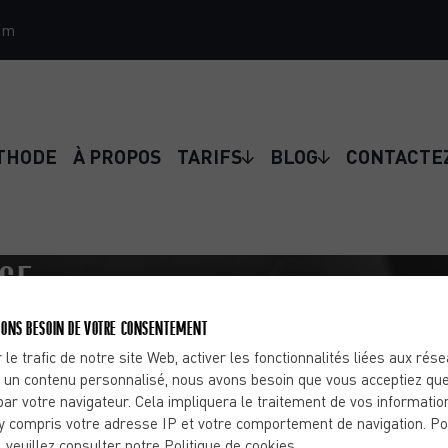
om
THODE
À PROPOS
TARIFS
BLOG
CONTACTE
NGE
COMMENT OPTIMISER VOS
ONS BESOIN DE VOTRE CONSENTEMENT
 le trafic de notre site Web, activer les fonctionnalités liées aux rés
 un contenu personnalisé, nous avons besoin que vous acceptiez que
CILE ?
par votre navigateur. Cela impliquera le traitement de vos informatio
y compris votre adresse IP et votre comportement de navigation. Po
, veuillez consulter notre Politique de cookies