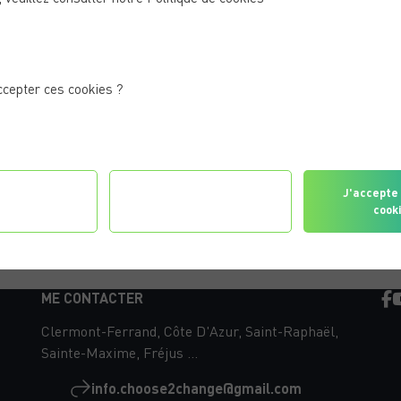
 pour optimiser vos performances sportives, que vous
ccepter ces cookies ?
gurer les
Je refuse tous les
J'accepte 
érences
cookies
cook
ME CONTACTER
Clermont-Ferrand, Côte D'Azur, Saint-Raphaël,
Sainte-Maxime, Fréjus ...
info.choose2change@gmail.com