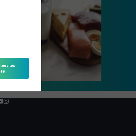
 vous
tous les
ies