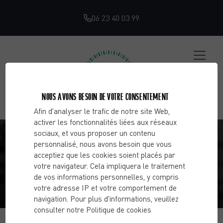
06 23 40 03 99
NOUS AVONS BESOIN DE VOTRE CONSENTEMENT
Afin d'analyser le trafic de notre site Web,
activer les fonctionnalités liées aux réseaux
ADAPTER VOTRE ENTRAÎNEMENT DE
sociaux, et vous proposer un contenu
personnalisé, nous avons besoin que vous
MUSCULATION À LA CHALEUR ESTIVALE
acceptiez que les cookies soient placés par
votre navigateur. Cela impliquera le traitement
de vos informations personnelles, y compris
Accueil
Blog
Activité physique & remise en forme
votre adresse IP et votre comportement de
Adapter votre entraînement de musculation à la chaleur
navigation. Pour plus d'informations, veuillez
estivale
consulter notre Politique de cookies