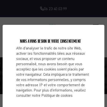
06 23 40 03 99
NOUS AVONS BESOIN DE VOTRE CONSENTEMENT
Afin d'analyser le trafic de notre site Web,
activer les fonctionnalités liées aux réseaux
sociaux, et vous proposer un contenu
COMMENT BIEN DÉBUTER EN
personnalisé, nous avons besoin que vous
acceptiez que les cookies soient placés par
MUSCULATION ?
votre navigateur. Cela impliquera le traitement
de vos informations personnelles, y compris
votre adresse IP et votre comportement de
Accueil
Blog
Activité physique & remise en forme
navigation. Pour plus d'informations, veuillez
Comment bien débuter en musculation ?
consulter notre Politique de cookies