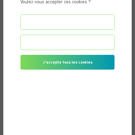
Voulez-vous accepter ces cookies ?
Configurer les préférences
Je refuse tous les cookies
J'accepte tous les cookies
PUBLIÉ LE 15/03/2022 |
ACTIVITÉ PHYSIQUE & REMISE EN
FORME
COMMENT BIEN DÉBUTER EN MUSCULATION ?
De nombreuses idées reçues laissaient penser que la
musculation était réservée aux athlètes ou aux culturistes.
Toutefois, le renforcement musculaire a bien d’autres
avantages. Mais à condition de se faire accompagner par un