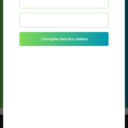
Configurer les préférences
Je refuse tous les cookies
J'accepte tous les cookies
BIEN GÉRER SON ALIMENTATION PENDANT LA
GROSSESSE
PUBLIÉ LE 11/08/2021
Une alimentation saine est la clé d’une...
LIRE L'ARTICLE
VOTRE COACH SPORTIF
Que vous soyez débutant ou confirmé, je vous accompagne