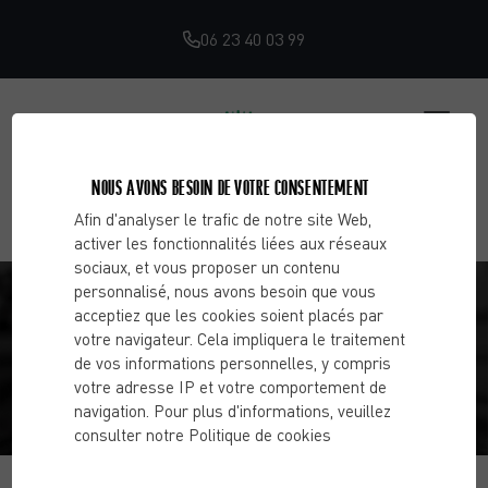
06 23 40 03 99
NOUS AVONS BESOIN DE VOTRE CONSENTEMENT
Afin d'analyser le trafic de notre site Web,
activer les fonctionnalités liées aux réseaux
sociaux, et vous proposer un contenu
À QUEL MOMENT DE LA JOURNÉE EST-IL
personnalisé, nous avons besoin que vous
acceptiez que les cookies soient placés par
PRÉFÉRABLE DE FAIRE DU SPORT ?
votre navigateur. Cela impliquera le traitement
de vos informations personnelles, y compris
votre adresse IP et votre comportement de
Accueil
Blog
Activité physique & remise en forme
À
navigation. Pour plus d'informations, veuillez
quel moment de la journée est-il préférable de faire du
consulter notre Politique de cookies
sport ?