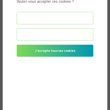
Voulez-vous accepter ces cookies ?
Configurer les préférences
Je refuse tous les cookies
J'accepte tous les cookies
PUBLIÉ LE 11/02/2022 |
ACTIVITÉ PHYSIQUE & REMISE EN
FORME
À QUEL MOMENT DE LA JOURNÉE EST-IL
PRÉFÉRABLE DE FAIRE DU SPORT ?
Faire du sport régulièrement est
bénéfique pour la santé
.
Néanmoins, le moment auquel vous pratiquez votre séance