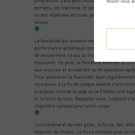
progressifs. Cela peut inclure le levage de poi
Voulez-vous a
pompes, les tractions, et les squats. La clé es
ou des répétions accrues, permettant ainsi à vos
temps.
FLEXIBILITÉ : L’ÉLÉMENT DE FLUIDITÉ
Confi
La flexibilité est souvent négligée dans les pr
préf
performance athlétique comme à la qualité de v
de mouvement, ce qui se traduit par une meille
blessures. De plus, la flexibilité favorise la cir
aux muscles et accélérant la récupération après
Pour améliorer la flexibilité, faire régulièremen
incorporer à la fin de chaque séance d’entraîn
pratiques comme le yoga ou le Pilates sont égale
et la force du core. Rappelez-vous, l’objectif n’
l’équilibre optimal pour votre corps.
FOCUS : LA CONCENTRATION MENTAL
Le troisième et dernier pilier, le focus, fait ré
objectifs de fitness. La force mentale joue un r