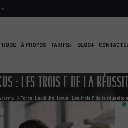
om
THODE
À PROPOS
TARIFS
BLOG
CONTACTE
CUS : LES TROIS F DE LA RÉUSSI
n forme
Force, flexibilité, focus : Les trois F de la réussite 