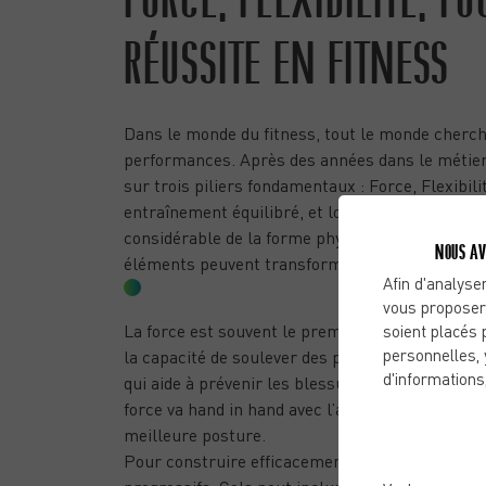
RÉUSSITE EN FITNESS
Dans le monde du fitness, tout le monde cherche
performances. Après des années dans le métier, 
sur trois piliers fondamentaux : Force, Flexibili
entraînement équilibré, et lorsque harmonieus
considérable de la forme physique, de la santé
NOUS AV
éléments peuvent transformer vos routines d’e
Afin d'analyser
FORCE : LE PILIER DU POUVOIR
vous proposer
La force est souvent le premier aspect auquel on 
soient placés 
personnelles, 
la capacité de soulever des poids lourds, mais 
d'informations
qui aide à prévenir les blessures et à améliore
force va hand in hand avec l’amélioration de la d
meilleure posture.
Pour construire efficacement la force, il est i