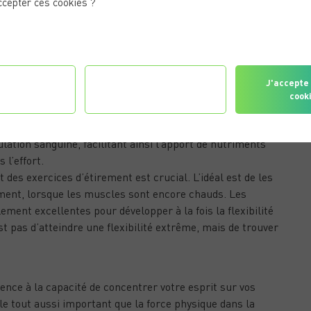
ds, mais aussi des exercices au poids du corps comme les
ccepter ces cookies ?
t de défier progressivement votre corps avec des charges
 muscles de s’adapter et de devenir plus forts au fil du
gurer les
Je refuse tous les
J'accepte 
ogrammes de fitness, mais c’est un élément essentiel à la
érences
cookies
cook
ie. Une bonne flexibilité permet un plus grand amplitude
ure exécution des exercices et une réduction du risque de
culation sanguine, facilitant ainsi l’apport de nutriments
 l’effort.
t des exercices d’étirement est crucial. L’idéal est de les
ement, lorsque les muscles sont encore chauds. Les
ment excellentes pour développer à la fois la flexibilité
est pas d’atteindre une flexibilité extrême, mais de trouver
E
férence à la capacité de concentrer votre esprit sur vos
ôle tout aussi important que la force physique dans la