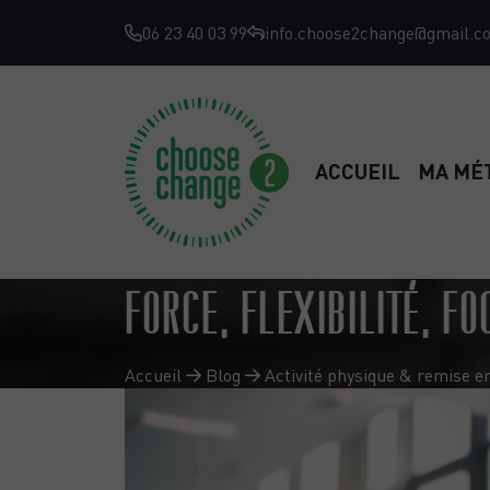
06 23 40 03 99
info.choose2change@gmail.c
ACCUEIL
MA MÉ
FORCE, FLEXIBILITÉ, FO
Accueil
Blog
Activité physique & remise e