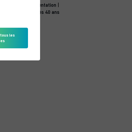
Nutrition & alimentation
|
Sport Santé après 40 ans
tous les
ies