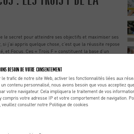
 le secret pour atteindre ses objectifs et maximiser ses
si j’ai appris quelque chose, c’est que la réussite repose
té, et Focus. Ces « Trois F » constituent la base d’un
ement combinés, ils mènent à une amélioration
 et du bien-être général. Voyons ensemble comment ces
ONS BESOIN DE VOTRE CONSENTEMENT
ntraînement.
 le trafic de notre site Web, activer les fonctionnalités liées aux rés
 un contenu personnalisé, nous avons besoin que vous acceptiez que
pense lorsqu’il s’agit de fitness. Elle ne se limite pas à
par votre navigateur. Cela impliquera le traitement de vos informatio
y compris votre adresse IP et votre comportement de navigation. Po
englobe également la construction d’une fondation solide
, veuillez consulter notre Politique de cookies
r le fonctionnement quotidien. Le développement de la
ensité osseuse, la stabilisation des articulations, et une
mportant de se concentrer sur des exercices de résistance