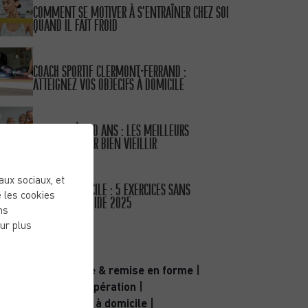
COMMENT SE MOTIVER À S’ENTRAÎNER CHEZ SOI
QUAND IL FAIT FROID
PUBLIÉ LE 15/01/26
COACH SPORTIF CLERMONT-FERRAND :
ATTEIGNEZ VOS OBJECIFS À DOMICILE
PUBLIÉ LE 11/10/25
SPORT APRÈS 50 ANS : LES MEILLEURS
EXERCICES POUR BIEN VIEILLIR
PUBLIÉ LE 30/09/25
eaux sociaux, et
SPORT À DOMICILE : 5 EXERCICES SANS
 les cookies
MATÉRIEL – GUIDE 2025
ns
ur plus
CATÉGORIES
Activité physique & remise en forme
|
Bien-être & récupération
|
Coaching sportif à domicile
|