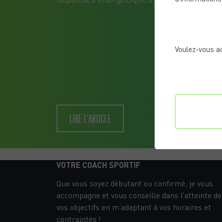
Voulez-vous a
Confi
LIRE L'ARTICLE
préf
VOTRE COACH SPORTIF
Que vous soyez débutant ou confirmé, je vous
accompagne et vous conseille dans l’atteinte de
vos objectifs en m’adaptant à vos horaires et
contraintes !