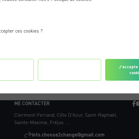
ccepter ces cookies ?
gurer les
Je refuse tous les
J'accepte 
érences
cookies
cook
ME CONTACTER
Clermont-Ferrand, Côte D'Azur, Saint-Raphaël,
Sainte-Maxime, Fréjus ...
info.choose2change@gmail.com