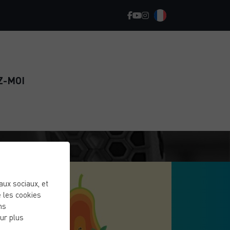
Z-MOI
eaux sociaux, et
 les cookies
ns
ur plus