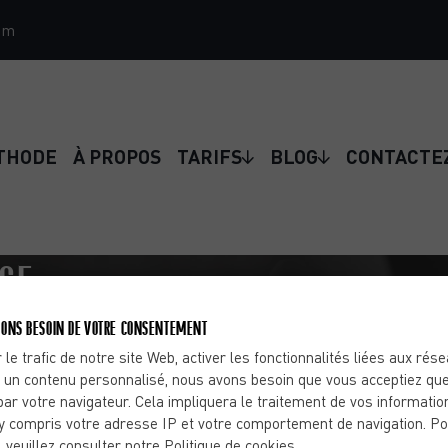
om
THODE
À PROPOS
TARIFS
BLOG
CONTACTE
NGE
 DE POIDS
ONS BESOIN DE VOTRE CONSENTEMENT
 le trafic de notre site Web, activer les fonctionnalités liées aux rés
 un contenu personnalisé, nous avons besoin que vous acceptiez que
par votre navigateur. Cela impliquera le traitement de vos informatio
bolisme se définit par l’ensemble des différentes
y compris votre adresse IP et votre comportement de navigation. Po
n...
, veuillez consulter notre Politique de cookies