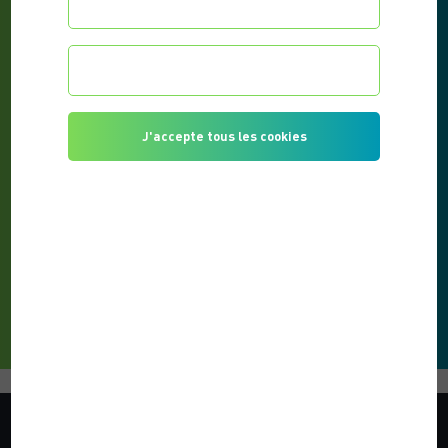
Configurer les préférences
Je refuse tous les cookies
J'accepte tous les cookies
QUEL TYPE DE CORDE À SAUTER CHOISIR ?
PUBLIÉ LE 17/01/2022
La corde à sauter est passée du statut de jouet de
petites filles à celui d’équipement sportif à part...
LIRE L'ARTICLE
VOTRE COACH SPORTIF
Que vous soyez débutant ou confirmé, je vous accompagne